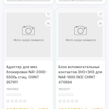
Адаптер для мех.
Блок вспомогательных
блокировки NA1-2000-
контактов 3НО+3НЗ для
6300ь стац. CHINT
NA8-1600 (N3) CHINT
957911
470694
1953685
1802271