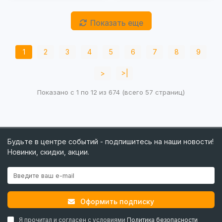
Показать еще
1
2
3
4
5
6
7
8
9
>
>|
Показано с 1 по 12 из 674 (всего 57 страниц)
Будьте в центре событий - подпишитесь на наши новости!
Новинки, скидки, акции.
Оформить подписку
Я прочитал и согласен с условиями
Политика безопасности