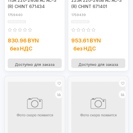
115А 220-240В AC AC-3
225А 220-240В AC AC-3
(R) CHINT 671434
(R) CHINT 671401
1759440
1759439
830.96 BYN
953.61 BYN
без НДС
без НДС
Доступно для заказа
Доступно для заказа