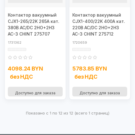
Контактор вакуумный
Контактор вакуумный
CJX1-265/22K 265А кат.
CJX1-400/22K 400А кат.
380В AC/DC 2НО+2НЗ
220В AC/DC 2НО+2НЗ
AC-3 CHINT 275707
AC-3 CHINT 275712
1731362
1720659
4098.24 BYN
5783.85 BYN
без НДС
без НДС
Доступно для заказа
Доступно для заказа
Показано с 1 по 12 из 12 (всего 1 страниц)