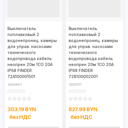
Выключатель
Выключатель
поплавковый 2
поплавковый 2
водонепрониц. камеры
водонепрониц. камеры
для управ. насосами
для управ. насосами
технического
технического
водопровода кабель
водопровода кабель
неопрен 20м 1CO 20А
неопрен 20м 1CO 20А
IP68 FINDER
IP68 FINDER
72A100001501
72B100002001
1300607
1300717
303.19 BYN
827.98 BYN
без НДС
без НДС