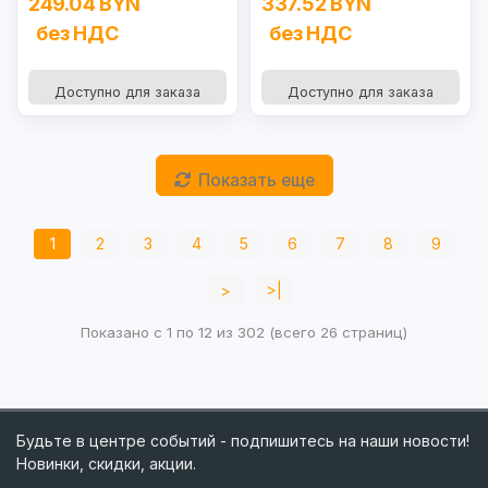
249.04 BYN
337.52 BYN
без НДС
без НДС
Доступно для заказа
Доступно для заказа
Показать еще
1
2
3
4
5
6
7
8
9
>
>|
Показано с 1 по 12 из 302 (всего 26 страниц)
Будьте в центре событий - подпишитесь на наши новости!
Новинки, скидки, акции.