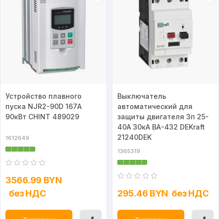
Устройство плавного
Выключатель
пуска NJR2-90D 167А
автоматический для
90кВт CHINT 489029
защиты двигателя 3п 25-
40А 30кА ВА-432 DEKraft
21240DEK
1612649
1365319
3566.99 BYN
без НДС
295.46 BYN
без НДС