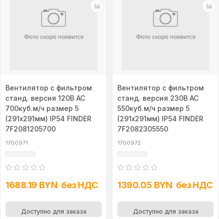
Вентилятор с фильтром
Вентилятор с фильтром
станд. версия 120В AC
станд. версия 230В AC
700куб.м/ч размер 5
550куб.м/ч размер 5
(291х291мм) IP54 FINDER
(291х291мм) IP54 FINDER
7F2081205700
7F2082305550
1700971
1700972
1688.19 BYN
без НДС
1390.05 BYN
без НДС
Доступно для заказа
Доступно для заказа