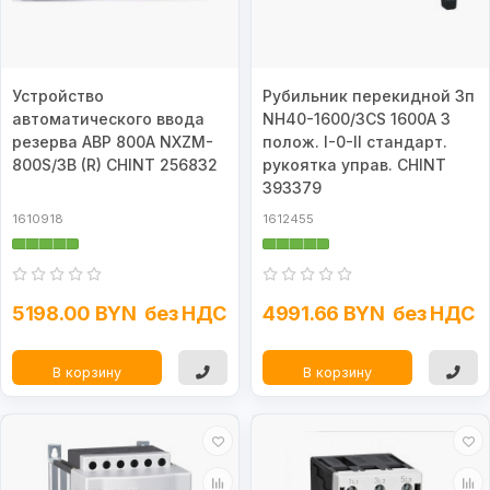
Устройство
Рубильник перекидной 3п
автоматического ввода
NH40-1600/3CS 1600А 3
резерва АВР 800А NXZM-
полож. I-0-II стандарт.
800S/3B (R) CHINT 256832
рукоятка управ. CHINT
393379
1610918
1612455
5198.00 BYN
без НДС
4991.66 BYN
без НДС
В корзину
В корзину