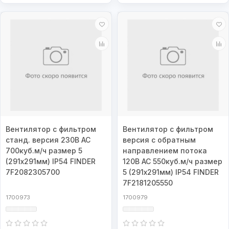
Вентилятор с фильтром
Вентилятор с фильтром
станд. версия 230В AC
версия с обратным
700куб.м/ч размер 5
направлением потока
(291х291мм) IP54 FINDER
120В AC 550куб.м/ч размер
7F2082305700
5 (291х291мм) IP54 FINDER
7F2181205550
1700973
1700979