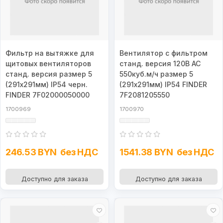
Фильтр на вытяжке для
Вентилятор с фильтром
щитовых вентиляторов
станд. версия 120В AC
станд. версия размер 5
550куб.м/ч размер 5
(291х291мм) IP54 черн.
(291х291мм) IP54 FINDER
FINDER 7F02000050000
7F2081205550
1700969
1700970
246.53 BYN
без НДС
1541.38 BYN
без НДС
Доступно для заказа
Доступно для заказа