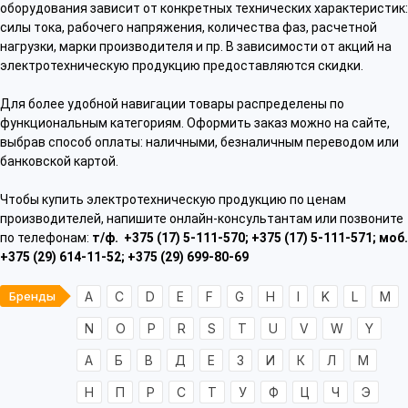
оборудования зависит от конкретных технических характеристик:
силы тока, рабочего напряжения, количества фаз, расчетной
нагрузки, марки производителя и пр. В зависимости от акций на
электротехническую продукцию предоставляются скидки.
Для более удобной навигации товары распределены по
функциональным категориям. Оформить заказ можно на сайте,
выбрав способ оплаты: наличными, безналичным переводом или
банковской картой.
Чтобы купить электротехническую продукцию по ценам
производителей, напишите онлайн-консультантам или позвоните
по телефонам:
т/ф. +375 (17) 5-111-570; +375 (17) 5-111-571; моб.
+375 (29) 614-11-52; +375 (29) 699-80-69
Бренды
A
C
D
E
F
G
H
I
K
L
M
N
O
P
R
S
T
U
V
W
Y
А
Б
В
Д
Е
З
И
К
Л
М
Н
П
Р
С
Т
У
Ф
Ц
Ч
Э